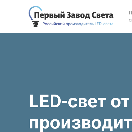
П
с
LED-свет от
производит