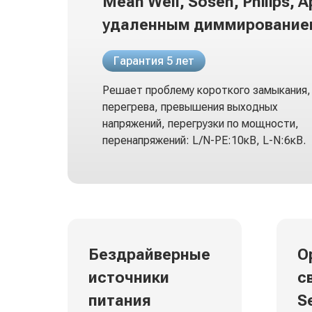
Mean Well, Sosen, Philips, А
удаленным диммирование
Гарантия 5 лет
Решает проблему короткого замыкания,
перегрева, превышения выходных
напряжений, перегрузки по мощности,
перенапряжений: L/N-PE:10кВ, L-N:6кВ.
Бездрайверные
О
источники
с
питания
S