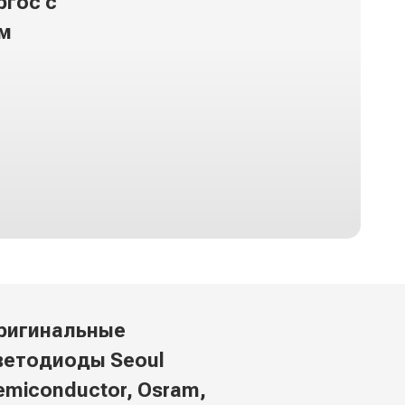
ргос с
м
ригинальные
ветодиоды Seoul
emiconductor, Osram,