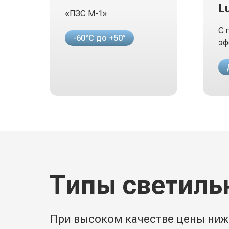
L
«ПЗС М-1»
С 
-60°С до +50°
эф
Типы светиль
При высоком качестве цены ниж