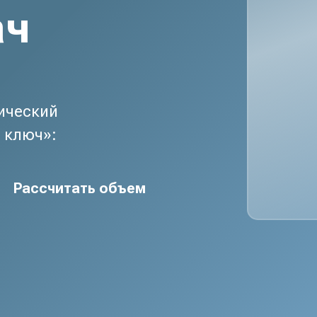
ач
ический
 ключ»:
Рассчитать объем