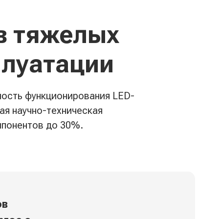
в тяжелых
плуатации
ность функционирования LED-
ая научно-техническая
мпонентов до 30%.
ов