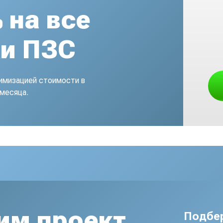
 на все
ки ПЗС
тимизацией стоимости в
 месяца.
им проект
Подбе