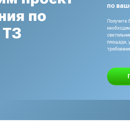
по ваш
ния по
Получите 
 ТЗ
необходим
светильник
площади, 
требовани